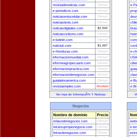
revistadenoticias.com
Ofertar!
e-Pa
e-periodicos.com
Ofertar!
prop
noticiasentucelular.com
Ofertar!
deu
noticiastenis.com
Ofertar!
chil
noticiasdigitales.com
$2,500
bras
noticiasciclismo.com
Ofertar!
hote
e-boletin.com
Ofertar!
comu
noticlub.com
$1,497
cord
e-Honduras.com
Ofertar!
e-ch
informacionmundial.com
Ofertar!
USA
informeagropecuario.com
Ofertar!
cibe
informacionpractica.com
Ofertar!
guia
informaciondenegocios.com
Ofertar!
clas
guialatinoamerica.com
Ofertar!
e-B
revistaempleo.com
Vendido!
e-Br
Ver mas de InformaciÃ³n Y Noticias
V
Negocios
Nombre de dominio
Precio
Nom
enlacedenegocios.com
Ofertar!
webd
iniciesupropionegocio.com
Ofertar!
e-te
feirasdenegocios.com
Ofertar!
estr