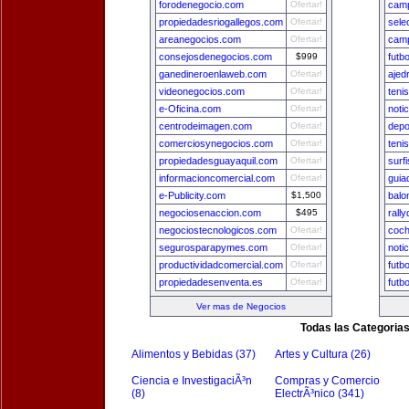
forodenegocio.com
Ofertar!
camp
propiedadesriogallegos.com
Ofertar!
sele
areanegocios.com
Ofertar!
camp
consejosdenegocios.com
$999
futb
ganedineroenlaweb.com
Ofertar!
ajed
videonegocios.com
Ofertar!
teni
e-Oficina.com
Ofertar!
noti
centrodeimagen.com
Ofertar!
depo
comerciosynegocios.com
Ofertar!
teni
propiedadesguayaquil.com
Ofertar!
surf
informacioncomercial.com
Ofertar!
guia
e-Publicity.com
$1,500
balo
negociosenaccion.com
$495
rall
negociostecnologicos.com
Ofertar!
coch
segurosparapymes.com
Ofertar!
noti
productividadcomercial.com
Ofertar!
futb
propiedadesenventa.es
Ofertar!
futb
Ver mas de Negocios
Todas las Categoria
Alimentos y Bebidas (37)
Artes y Cultura (26)
Ciencia e InvestigaciÃ³n
Compras y Comercio
(8)
ElectrÃ³nico (341)