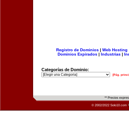
Registro de Dominios
|
Web Hosting
Dominios Expirados
|
Industrias
|
In
Categorías de Dominio:
[Pág. princi
** Precios expre
© 2002/2022 Solo10.com