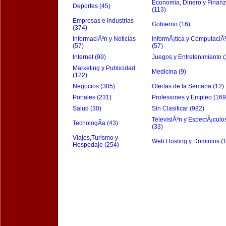
Economia, Dinero y Finan
Deportes (45)
(113)
Empresas e Industrias
Gobierno (16)
(374)
InformaciÃ³n y Noticias
InformÃ¡tica y ComputaciÃ
(57)
(57)
Internet (99)
Juegos y Entretenimiento (
Marketing y Publicidad
Medicina (9)
(122)
Negocios (385)
Ofertas de la Semana (12)
Portales (231)
Profesiones y Empleo (169
Salud (30)
Sin Clasificar (982)
TelevisiÃ³n y EspectÃ¡culo
TecnologÃ­a (43)
(33)
Viajes,Turismo y
Web Hosting y Dominios (
Hospedaje (254)