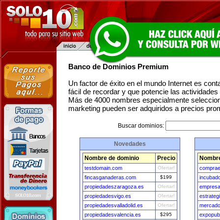
Banco de Dominios Premium
Un factor de éxito en el mundo Internet es con
fácil de recordar y que potencie las actividade
Más de 4000 nombres especialmente seleccion
marketing pueden ser adquiridos a precios pro
Buscar dominios:
Novedades
Nombre de dominio
Precio
Nombre
testdomain.com
Ofertar!
compra
fincasganaderas.com
$199
incubad
propiedadeszaragoza.es
Ofertar!
empresa
propiedadesvigo.es
Ofertar!
estrate
propiedadesvalladolid.es
Ofertar!
mercado
propiedadesvalencia.es
$295
expopub