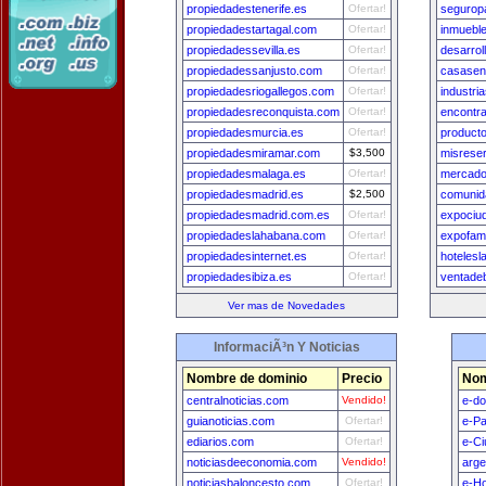
propiedadestenerife.es
Ofertar!
segurop
propiedadestartagal.com
Ofertar!
inmuebl
propiedadessevilla.es
Ofertar!
desarrol
propiedadessanjusto.com
Ofertar!
casasen
propiedadesriogallegos.com
Ofertar!
industr
propiedadesreconquista.com
Ofertar!
encontr
propiedadesmurcia.es
Ofertar!
product
propiedadesmiramar.com
$3,500
misrese
propiedadesmalaga.es
Ofertar!
mercado
propiedadesmadrid.es
$2,500
comunid
propiedadesmadrid.com.es
Ofertar!
expociu
propiedadeslahabana.com
Ofertar!
expofami
propiedadesinternet.es
Ofertar!
hotelesl
propiedadesibiza.es
Ofertar!
ventade
Ver mas de Novedades
InformaciÃ³n Y Noticias
Nombre de dominio
Precio
Nom
centralnoticias.com
Vendido!
e-do
guianoticias.com
Ofertar!
e-P
ediarios.com
Ofertar!
e-Ci
noticiasdeeconomia.com
Vendido!
arge
noticiasbaloncesto.com
Ofertar!
e-H