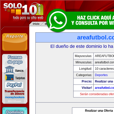
areafutbol.
El dueño de este dominio lo ha
Mayusculas:
AREAFUTBO
Minusculas:
areafutbol.co
Longitud:
10 caracteres
Categorias:
Deportes
Precio:
Realizar una 
Visitar!
areafutbol.c
Serán consideradas ofer
Realizar una Oferta