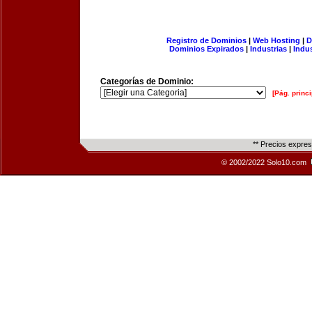
Registro de Dominios
|
Web Hosting
|
D
Dominios Expirados
|
Industrias
|
Indu
Categorías de Dominio:
[Pág. princi
** Precios expre
© 2002/2022 Solo10.com