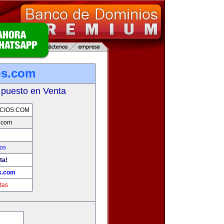
os.com
 puesto en Venta
CIOS.COM
s.com
os
ta!
os.com
tas