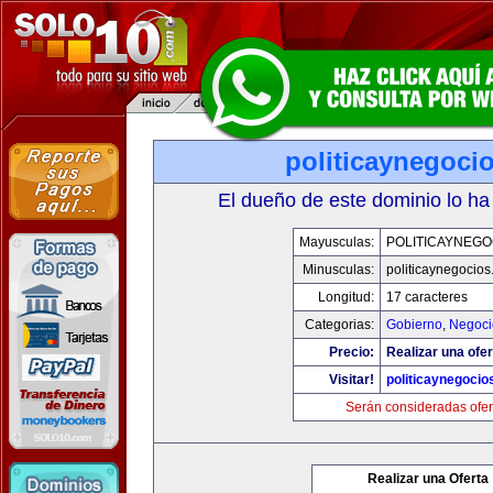
politicaynegoci
El dueño de este dominio lo ha
Mayusculas:
POLITICAYNEGO
Minusculas:
politicaynegocio
Longitud:
17 caracteres
Categorias:
Gobierno
,
Negoci
Precio:
Realizar una ofer
Visitar!
politicaynegoci
Serán consideradas ofer
Realizar una Oferta