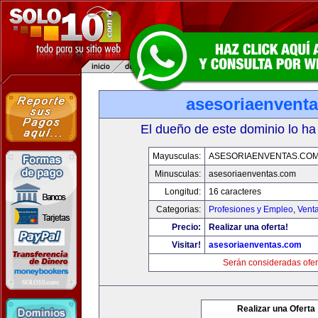
asesoriaenvent
El dueño de este dominio lo ha
Mayusculas:
ASESORIAENVENTAS.CO
Minusculas:
asesoriaenventas.com
Longitud:
16 caracteres
Categorias:
Profesiones y Empleo
,
Venta
Precio:
Realizar una oferta!
Visitar!
asesoriaenventas.com
Serán consideradas ofer
Realizar una Oferta