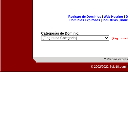
Registro de Dominios
|
Web Hosting
|
D
Dominios Expirados
|
Industrias
|
Indu
Categorías de Dominio:
[Pág. princi
** Precios expre
© 2002/2022 Solo10.com