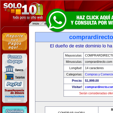
comprardirect
El dueño de este dominio lo ha
Mayusculas:
COMPRARDIRECT
Minusculas:
comprardirecto.com
Longitud:
14 caracteres
Categorias:
Compras y Comercio
Precio:
$1,999.00
Visitar!
comprardirecto.co
Serán consideradas ofer
R