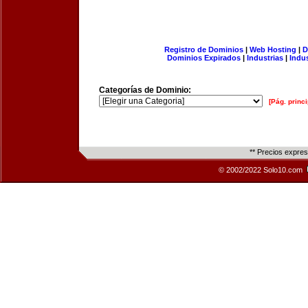
Registro de Dominios
|
Web Hosting
|
D
Dominios Expirados
|
Industrias
|
Indu
Categorías de Dominio:
[Pág. princi
** Precios expre
© 2002/2022 Solo10.com