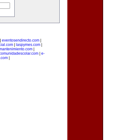
|
eventosendirecto.com
|
ial.com
|
laspymes.com
|
smantenimiento.com
|
comunidadescolar.com
|
e-
.com
|