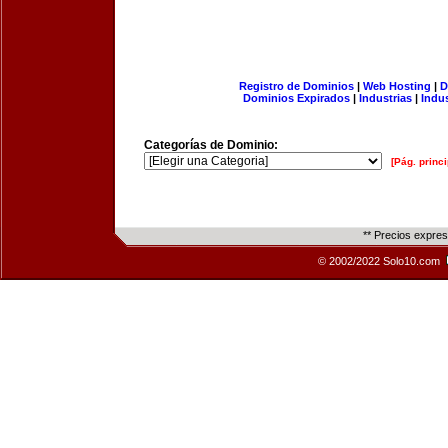
Registro de Dominios
|
Web Hosting
|
D
Dominios Expirados
|
Industrias
|
Indu
Categorías de Dominio:
[Pág. princi
** Precios expre
© 2002/2022 Solo10.com