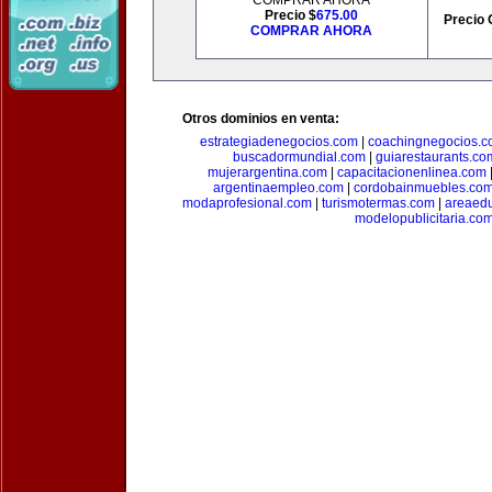
COMPRAR AHORA
Precio $
675.00
Precio 
COMPRAR AHORA
Otros dominios en venta:
estrategiadenegocios.com
|
coachingnegocios.
buscadormundial.com
|
guiarestaurants.co
mujerargentina.com
|
capacitacionenlinea.com
argentinaempleo.com
|
cordobainmuebles.co
modaprofesional.com
|
turismotermas.com
|
areaedu
modelopublicitaria.co