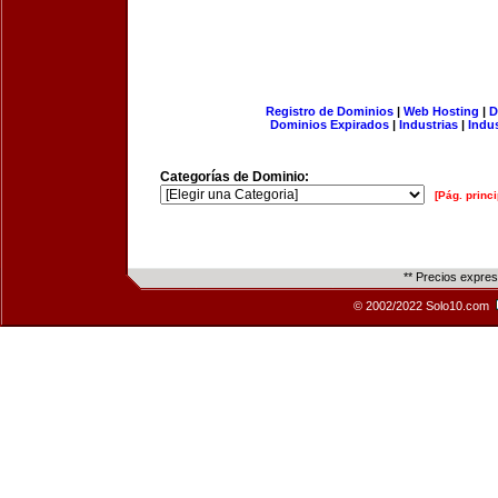
Registro de Dominios
|
Web Hosting
|
D
Dominios Expirados
|
Industrias
|
Indu
Categorías de Dominio:
[Pág. princi
** Precios expre
© 2002/2022 Solo10.com