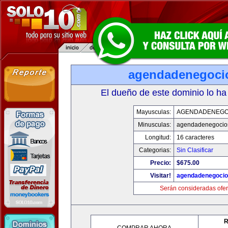
agendadenegoci
El dueño de este dominio lo ha
Mayusculas:
AGENDADENEGO
Minusculas:
agendadenegocio
Longitud:
16 caracteres
Categorias:
Sin Clasificar
Precio:
$675.00
Visitar!
agendadenegoci
Serán consideradas ofer
R