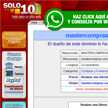
mastercompra
El dueño de este dominio lo ha
Mayusculas:
MASTERCOMPRAS
Minusculas:
mastercompras.com
Longitud:
13 caracteres
Categorias:
Compras y Comercio
Precio:
Realizar una oferta
Visitar!
mastercompras.c
Serán consideradas ofer
Realizar una Oferta