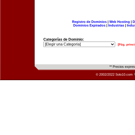
Registro de Dominios
|
Web Hosting
|
D
Dominios Expirados
|
Industrias
|
Indu
Categorías de Dominio:
[Pág. princi
** Precios expre
© 2002/2022 Solo10.com