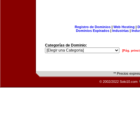
Registro de Dominios
|
Web Hosting
|
D
Dominios Expirados
|
Industrias
|
Indu
Categorías de Dominio:
[Pág. princi
** Precios expre
© 2002/2022 Solo10.com