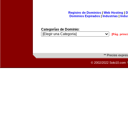
Registro de Dominios
|
Web Hosting
|
D
Dominios Expirados
|
Industrias
|
Indu
Categorías de Dominio:
[Pág. princi
** Precios expre
© 2002/2022 Solo10.com