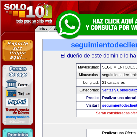
seguimientodeclie
El dueño de este dominio lo ha
Mayusculas:
SEGUIMIENTODECL
Minusculas:
seguimientodeclient
Longitud:
21 caracteres
Categorias:
Ventas y Comerciali
Precio:
Realizar una oferta!
Visitar!
seguimientodeclien
Serán consideradas ofer
Realizar una Oferta