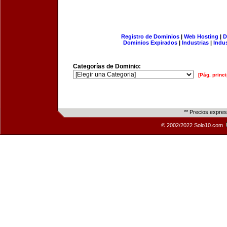
Registro de Dominios
|
Web Hosting
|
D
Dominios Expirados
|
Industrias
|
Indu
Categorías de Dominio:
[Pág. princi
** Precios expre
© 2002/2022 Solo10.com