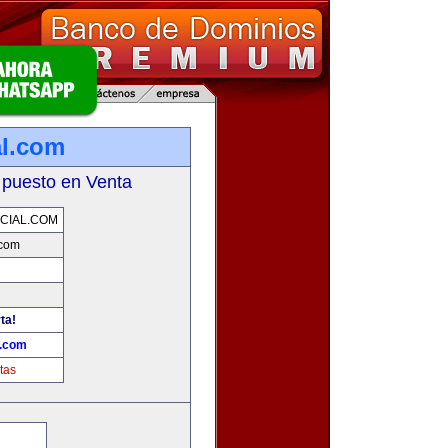
al.com
 puesto en Venta
CIAL.COM
.com
ta!
l.com
tas