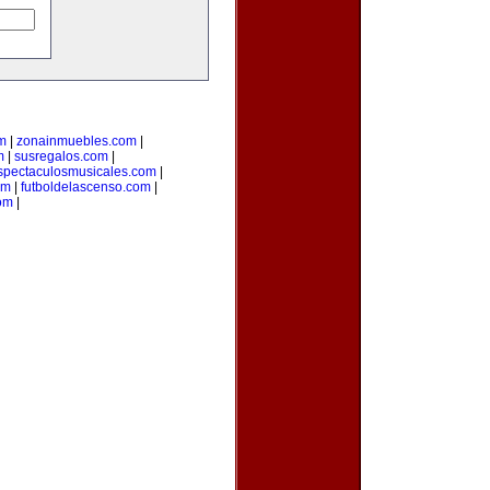
m
|
zonainmuebles.com
|
m
|
susregalos.com
|
spectaculosmusicales.com
|
om
|
futboldelascenso.com
|
com
|