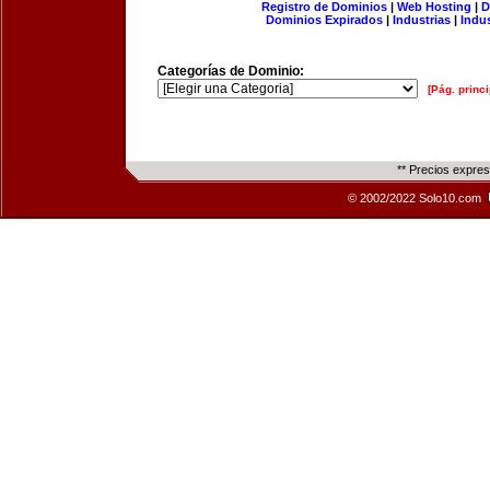
Registro de Dominios
|
Web Hosting
|
D
Dominios Expirados
|
Industrias
|
Indu
Categorías de Dominio:
[Pág. princi
** Precios expre
© 2002/2022 Solo10.com