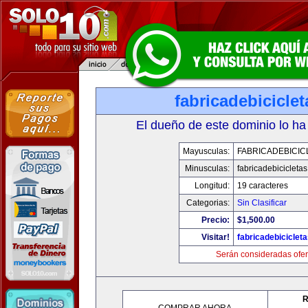
fabricadebicicle
El dueño de este dominio lo ha
Mayusculas:
FABRICADEBICIC
Minusculas:
fabricadebicicleta
Longitud:
19 caracteres
Categorias:
Sin Clasificar
Precio:
$1,500.00
Visitar!
fabricadebiciclet
Serán consideradas ofer
R