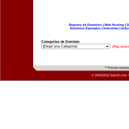
Registro de Dominios
|
Web Hosting
|
D
Dominios Expirados
|
Industrias
|
Indu
Categorías de Dominio:
[Pág. princi
** Precios expre
© 2002/2022 Solo10.com