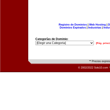
Registro de Dominios
|
Web Hosting
|
D
Dominios Expirados
|
Industrias
|
Indu
Categorías de Dominio:
[Pág. princi
** Precios expre
© 2002/2022 Solo10.com