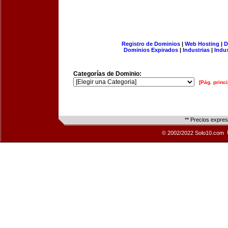
Registro de Dominios
|
Web Hosting
|
D
Dominios Expirados
|
Industrias
|
Indu
Categorías de Dominio:
[Pág. princi
** Precios expre
© 2002/2022 Solo10.com