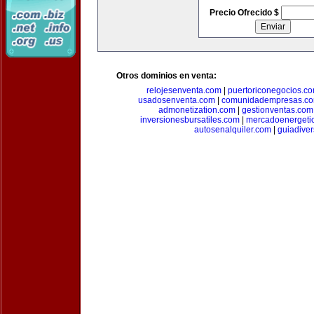
Precio Ofrecido $
Otros dominios en venta:
relojesenventa.com
|
puertoriconegocios.c
usadosenventa.com
|
comunidadempresas.c
admonetization.com
|
gestionventas.com
inversionesbursatiles.com
|
mercadoenergeti
autosenalquiler.com
|
guiadive