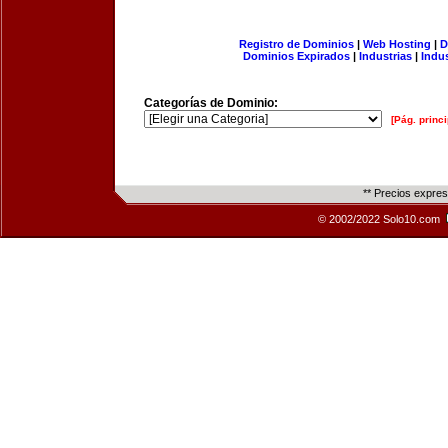
Registro de Dominios
|
Web Hosting
|
D
Dominios Expirados
|
Industrias
|
Indu
Categorías de Dominio:
[Pág. princi
** Precios expre
© 2002/2022 Solo10.com