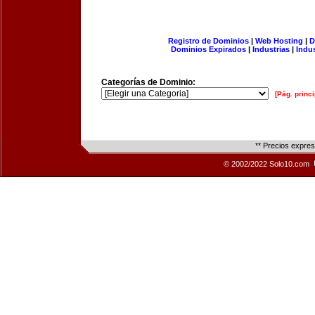
Registro de Dominios
|
Web Hosting
|
D
Dominios Expirados
|
Industrias
|
Indu
Categorías de Dominio:
[Pág. princi
** Precios expre
© 2002/2022 Solo10.com