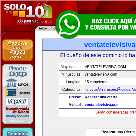
ventatelevisiv
El dueño de este dominio lo ha
Mayusculas:
VENTATELEVISIVA.COM
Minusculas:
ventatelevisiva.com
Longitud:
15 caracteres
Categorias:
TelevisiÃ³n y EspectÃ¡culos
,
Ve
Precio:
Realizar una oferta!
Visitar!
ventatelevisiva.com
Serán consideradas ofer
Realizar una Oferta