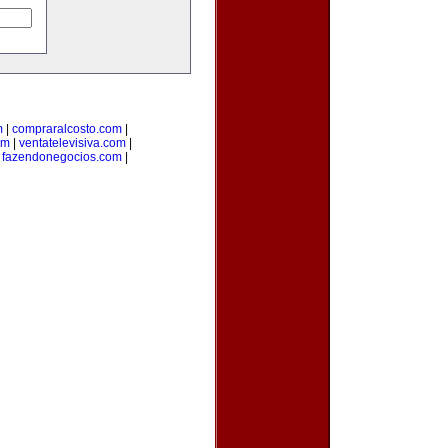
m
|
compraralcosto.com
|
om
|
ventatelevisiva.com
|
|
fazendonegocios.com
|